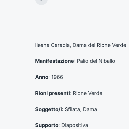
A
r
t
i
c
o
l
o
Ileana Carapia, Dama del Rione Verde
p
r
e
Manifestazione
: Palio del Niballo
c
e
d
Anno
: 1966
e
n
Rioni presenti
: Rione Verde
t
e
:
Soggetto/i
: Sfilata, Dama
Supporto
: Diapositiva