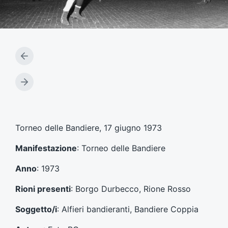
A
r
t
A
i
r
c
t
o
i
l
c
Torneo delle Bandiere, 17 giugno 1973
o
o
p
l
Manifestazione
: Torneo delle Bandiere
r
o
e
s
Anno
: 1973
c
u
e
c
Rioni presenti
: Borgo Durbecco, Rione Rosso
d
c
e
e
Soggetto/i
: Alfieri bandieranti, Bandiere Coppia
n
s
t