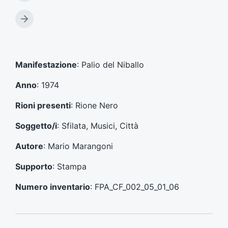
r
t
A
i
r
c
t
o
i
l
c
Manifestazione
: Palio del Niballo
o
o
p
l
Anno
: 1974
r
o
e
s
Rioni presenti
: Rione Nero
c
u
e
c
Soggetto/i
: Sfilata, Musici, Città
d
c
e
e
Autore
: Mario Marangoni
n
s
t
s
Supporto
: Stampa
e
i
:
v
Numero inventario
: FPA_CF_002_05_01_06
o
: