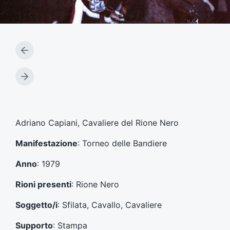
A
r
t
A
i
r
c
t
o
i
l
c
Adriano Capiani, Cavaliere del Rione Nero
o
o
p
l
Manifestazione
: Torneo delle Bandiere
r
o
e
s
Anno
: 1979
c
u
e
c
Rioni presenti
: Rione Nero
d
c
e
e
Soggetto/i
: Sfilata, Cavallo, Cavaliere
n
s
t
s
Supporto
: Stampa
e