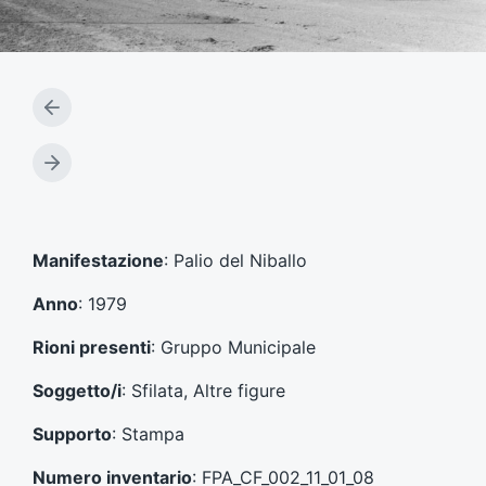
A
r
t
A
i
r
c
t
o
i
l
c
Manifestazione
: Palio del Niballo
o
o
p
l
Anno
: 1979
r
o
e
s
Rioni presenti
: Gruppo Municipale
c
u
e
c
Soggetto/i
: Sfilata, Altre figure
d
c
e
e
Supporto
: Stampa
n
s
t
s
Numero inventario
: FPA_CF_002_11_01_08
e