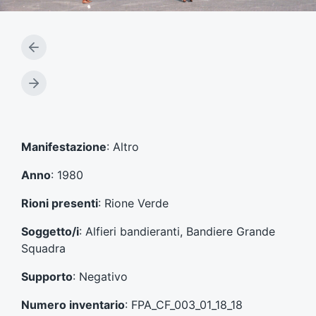
A
r
t
A
i
r
c
t
o
i
l
c
Manifestazione
: Altro
o
o
p
l
Anno
: 1980
r
o
e
s
Rioni presenti
: Rione Verde
c
u
e
c
Soggetto/i
: Alfieri bandieranti, Bandiere Grande
d
c
Squadra
e
e
n
s
Supporto
: Negativo
t
s
e
i
Numero inventario
: FPA_CF_003_01_18_18
:
v