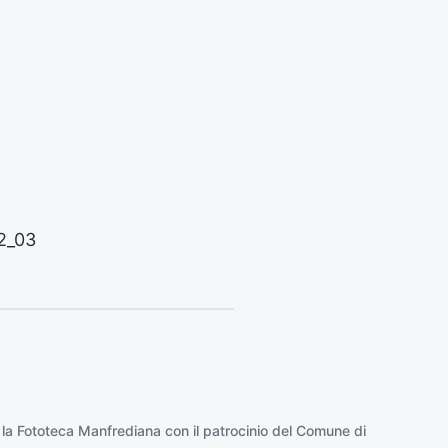
s
s
i
v
o
:
2_03
 la
Fototeca Manfrediana
con il patrocinio del
Comune di