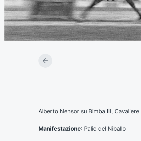
A
r
t
i
c
o
l
o
Alberto Nensor su Bimba III, Cavaliere
p
r
e
Manifestazione
: Palio del Niballo
c
e