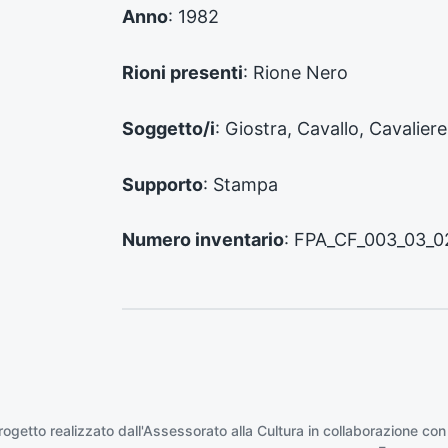
d
Anno
: 1982
e
n
Rioni presenti
: Rione Nero
t
e
:
Soggetto/i
: Giostra, Cavallo, Cavaliere
Supporto
: Stampa
Numero inventario
: FPA_CF_003_03_0
rogetto realizzato dall'Assessorato alla Cultura in collaborazione con