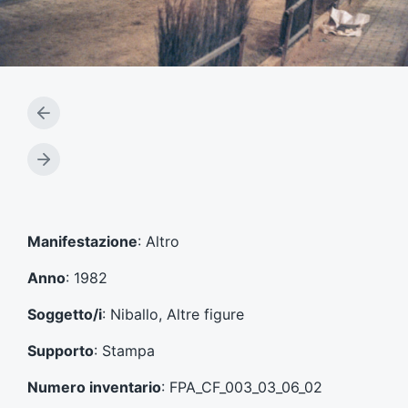
A
r
t
A
i
r
c
t
o
i
l
c
Manifestazione
: Altro
o
o
p
l
Anno
: 1982
r
o
e
s
Soggetto/i
: Niballo, Altre figure
c
u
e
c
Supporto
: Stampa
d
c
e
e
Numero inventario
: FPA_CF_003_03_06_02
n
s