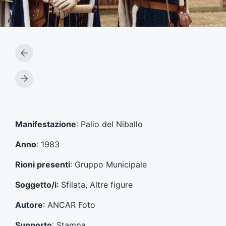
A
r
t
A
i
r
c
t
o
i
l
c
Manifestazione
: Palio del Niballo
o
o
p
l
Anno
: 1983
r
o
e
s
Rioni presenti
: Gruppo Municipale
c
u
e
c
Soggetto/i
: Sfilata, Altre figure
d
c
e
e
Autore
: ANCAR Foto
n
s
t
s
Supporto
: Stampa