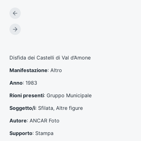
A
r
t
A
i
r
c
t
o
i
l
c
Disfida dei Castelli di Val d’Amone
o
o
p
l
Manifestazione
: Altro
r
o
e
s
Anno
: 1983
c
u
e
c
Rioni presenti
: Gruppo Municipale
d
c
e
e
Soggetto/i
: Sfilata, Altre figure
n
s
t
s
Autore
: ANCAR Foto
e
i
:
v
Supporto
: Stampa
o