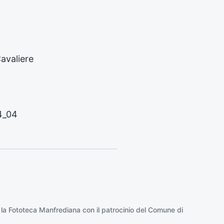
c
e
s
s
i
Cavaliere
v
o
:
4_04
 la
Fototeca Manfrediana
con il patrocinio del
Comune di