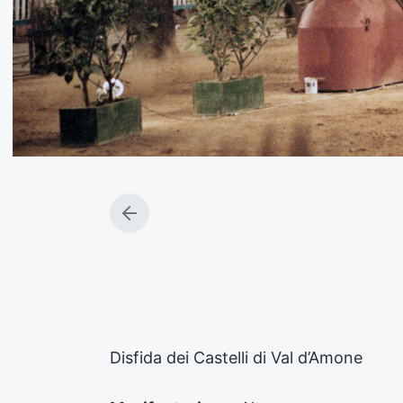
A
r
t
i
c
o
l
o
Disfida dei Castelli di Val d’Amone
p
r
e