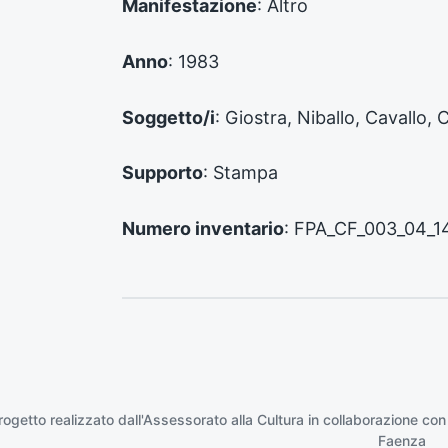
Manifestazione
: Altro
c
e
d
Anno
: 1983
e
n
Soggetto/i
: Giostra, Niballo, Cavallo, 
t
e
:
Supporto
: Stampa
Numero inventario
: FPA_CF_003_04_1
rogetto realizzato dall'Assessorato alla Cultura in collaborazione con
Faenza