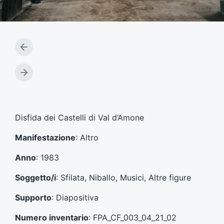
A
r
t
A
i
r
c
t
o
i
l
c
Disfida dei Castelli di Val d’Amone
o
o
p
l
Manifestazione
: Altro
r
o
e
s
Anno
: 1983
c
u
e
c
Soggetto/i
: Sfilata, Niballo, Musici, Altre figure
d
c
e
e
Supporto
: Diapositiva
n
s
t
s
Numero inventario
: FPA_CF_003_04_21_02
e