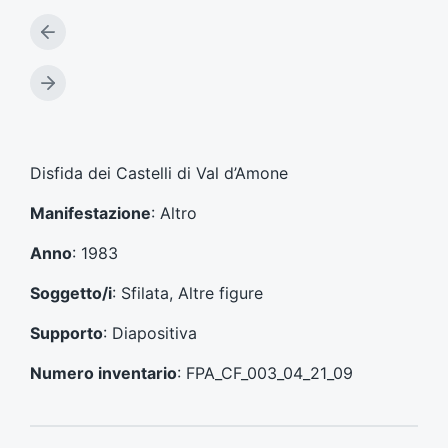
A
r
t
A
i
r
c
t
o
i
l
c
Disfida dei Castelli di Val d’Amone
o
o
p
l
Manifestazione
: Altro
r
o
e
s
Anno
: 1983
c
u
e
c
Soggetto/i
: Sfilata, Altre figure
d
c
e
e
Supporto
: Diapositiva
n
s
t
s
Numero inventario
: FPA_CF_003_04_21_09
e
i
:
v
o