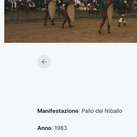
A
r
t
i
c
o
l
o
Manifestazione
: Palio del Niballo
p
r
e
Anno
: 1983
c