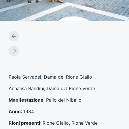
A
r
t
A
i
r
c
t
o
i
l
c
Paola Servadei, Dama del Rione Giallo
o
o
p
l
Annalisa Bandini, Dama del Rione Verde
r
o
e
s
Manifestazione
: Palio del Niballo
c
u
e
c
Anno
: 1984
d
c
e
e
Rioni presenti
: Rione Giallo, Rione Verde
n
s