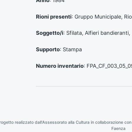
Anno
: 1984
c
e
d
Rioni presenti
: Gruppo Municipale, Ri
e
n
Soggetto/i
: Sfilata, Alfieri bandieranti,
t
e
:
Supporto
: Stampa
Numero inventario
: FPA_CF_003_05_0
rogetto realizzato dall'Assessorato alla Cultura in collaborazione con
Faenza