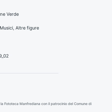
c
e
s
one Verde
s
i
 Musici, Altre figure
v
o
:
9_02
 la
Fototeca Manfrediana
con il patrocinio del
Comune di