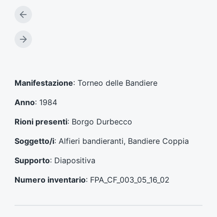
A
r
t
A
i
r
c
t
o
i
l
c
Manifestazione
: Torneo delle Bandiere
o
o
p
l
Anno
: 1984
r
o
e
s
Rioni presenti
: Borgo Durbecco
c
u
e
c
Soggetto/i
: Alfieri bandieranti, Bandiere Coppia
d
c
e
e
Supporto
: Diapositiva
n
s
t
s
Numero inventario
: FPA_CF_003_05_16_02
e
i
:
v
o