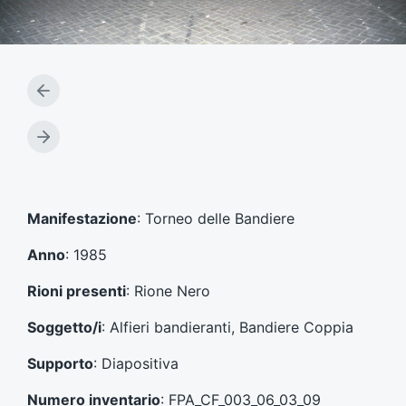
A
r
t
A
i
r
c
t
o
i
l
c
Manifestazione
: Torneo delle Bandiere
o
o
p
l
Anno
: 1985
r
o
e
s
Rioni presenti
: Rione Nero
c
u
e
c
Soggetto/i
: Alfieri bandieranti, Bandiere Coppia
d
c
e
e
Supporto
: Diapositiva
n
s
t
s
Numero inventario
: FPA_CF_003_06_03_09