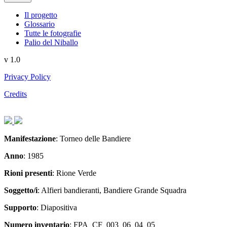
Il progetto
Glossario
Tutte le fotografie
Palio del Niballo
v 1.0
Privacy Policy
Credits
Articolo
Articolo
precedente:
successivo:
Manifestazione
: Torneo delle Bandiere
Anno
: 1985
Rioni presenti
: Rione Verde
Soggetto/i
: Alfieri bandieranti, Bandiere Grande Squadra
Supporto
: Diapositiva
Numero inventario
: FPA_CF_003_06_04_05