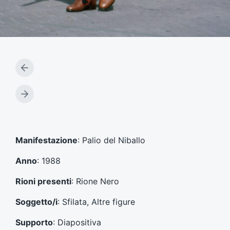
A
r
t
A
i
r
c
t
o
i
l
c
Manifestazione
: Palio del Niballo
o
o
p
l
Anno
: 1988
r
o
e
s
Rioni presenti
: Rione Nero
c
u
e
c
Soggetto/i
: Sfilata, Altre figure
d
c
e
e
Supporto
: Diapositiva
n