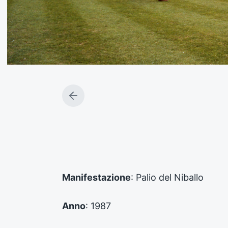
A
r
t
i
c
o
l
o
Manifestazione
: Palio del Niballo
p
r
e
Anno
: 1987
c
e