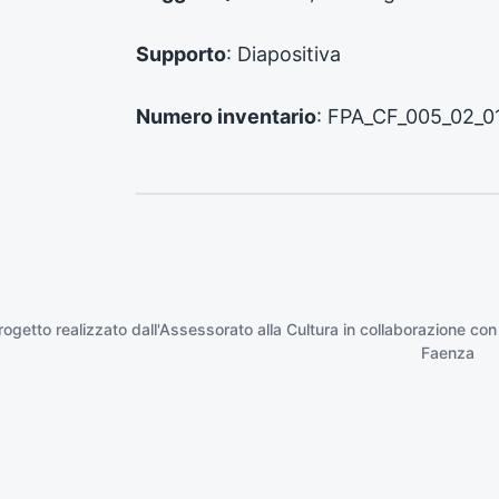
e
:
Supporto
: Diapositiva
Numero inventario
: FPA_CF_005_02_01
rogetto realizzato dall'Assessorato alla Cultura in collaborazione con
Faenza