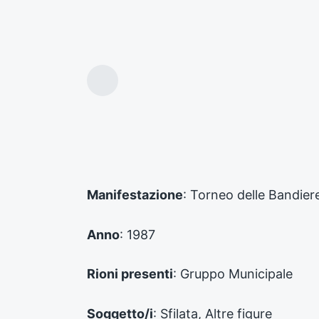
A
r
t
i
c
o
l
o
Manifestazione
: Torneo delle Bandier
p
r
e
Anno
: 1987
c
e
d
Rioni presenti
: Gruppo Municipale
e
n
Soggetto/i
: Sfilata, Altre figure
t