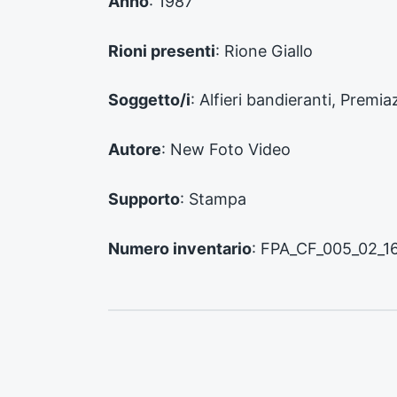
Anno
: 1987
c
e
d
Rioni presenti
: Rione Giallo
e
n
Soggetto/i
: Alfieri bandieranti, Premia
t
e
:
Autore
: New Foto Video
Supporto
: Stampa
Numero inventario
: FPA_CF_005_02_1