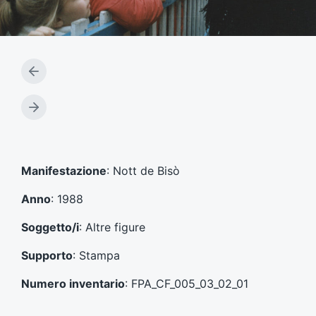
A
r
t
A
i
r
c
t
o
i
l
c
Manifestazione
: Nott de Bisò
o
o
p
l
Anno
: 1988
r
o
e
s
Soggetto/i
: Altre figure
c
u
e
c
Supporto
: Stampa
d
c
e
e
Numero inventario
: FPA_CF_005_03_02_01
n
s
t
s