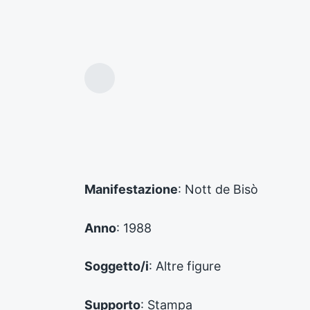
A
r
t
i
c
o
l
o
Manifestazione
: Nott de Bisò
p
r
e
Anno
: 1988
c
e
d
Soggetto/i
: Altre figure
e
n
Supporto
: Stampa
t