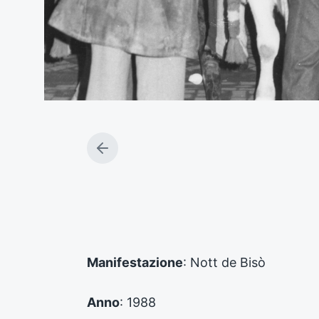
A
r
t
i
c
o
l
o
Manifestazione
: Nott de Bisò
p
r
e
Anno
: 1988
c