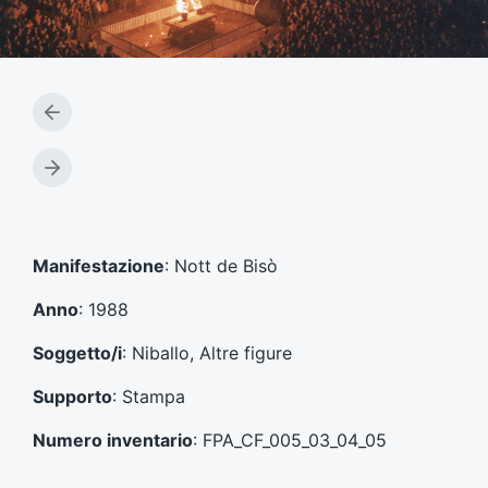
A
r
t
A
i
r
c
t
o
i
l
c
Manifestazione
: Nott de Bisò
o
o
p
l
Anno
: 1988
r
o
e
s
Soggetto/i
: Niballo, Altre figure
c
u
e
c
Supporto
: Stampa
d
c
e
e
Numero inventario
: FPA_CF_005_03_04_05
n
s
t
s