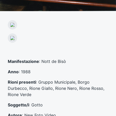
A
r
t
A
i
r
c
t
o
i
l
c
Manifestazione
: Nott de Bisò
o
o
p
l
Anno
: 1988
r
o
e
s
Rioni presenti
: Gruppo Municipale, Borgo
c
u
Durbecco, Rione Giallo, Rione Nero, Rione Rosso,
e
c
d
Rione Verde
c
e
e
n
Soggetto/i
: Gotto
s
t
s
e
Autore
: New Foto Video