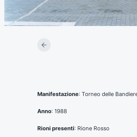
A
r
t
i
c
o
l
o
Manifestazione
: Torneo delle Bandier
p
r
e
Anno
: 1988
c
e
d
Rioni presenti
: Rione Rosso
e