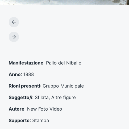
A
r
t
A
i
r
c
t
o
i
l
c
Manifestazione
: Palio del Niballo
o
o
p
l
Anno
: 1988
r
o
e
s
Rioni presenti
: Gruppo Municipale
c
u
e
c
Soggetto/i
: Sfilata, Altre figure
d
c
e
e
Autore
: New Foto Video
n
s
t
s
Supporto
: Stampa
e
i
: