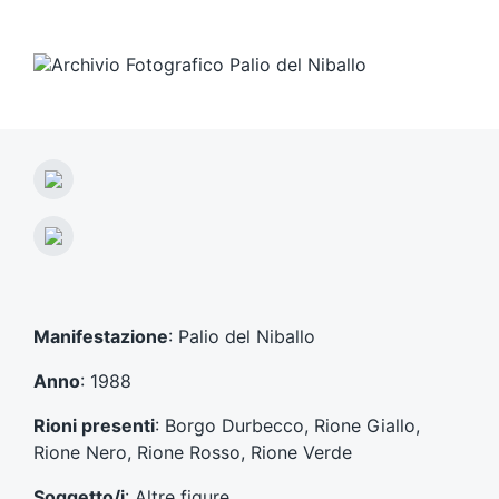
A
r
t
A
i
r
c
t
o
i
l
c
Manifestazione
: Palio del Niballo
o
o
p
l
Anno
: 1988
r
o
e
s
Rioni presenti
: Borgo Durbecco, Rione Giallo,
c
u
Rione Nero, Rione Rosso, Rione Verde
e
c
d
c
Soggetto/i
: Altre figure