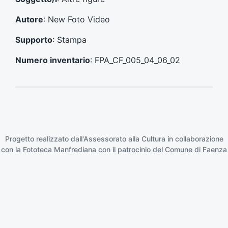
e
e
n
s
Autore
: New Foto Video
t
s
e
i
Supporto
: Stampa
:
v
o
Numero inventario
: FPA_CF_005_04_06_02
:
Progetto realizzato dall'Assessorato alla Cultura in collaborazione
con la
Fototeca Manfrediana
con il patrocinio del
Comune di Faenza