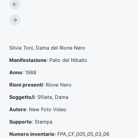
A
r
t
A
i
r
c
t
o
i
l
c
Silvia Toni, Dama del Rione Nero
o
o
p
l
Manifestazione
: Palio del Niballo
r
o
e
s
Anno
: 1988
c
u
e
c
Rioni presenti
: Rione Nero
d
c
e
e
Soggetto/i
: Sfilata, Dama
n
s
t
s
Autore
: New Foto Video
e
i
:
v
Supporto
: Stampa
o
:
Numero inventario
: FPA_CF_005_05_03_06