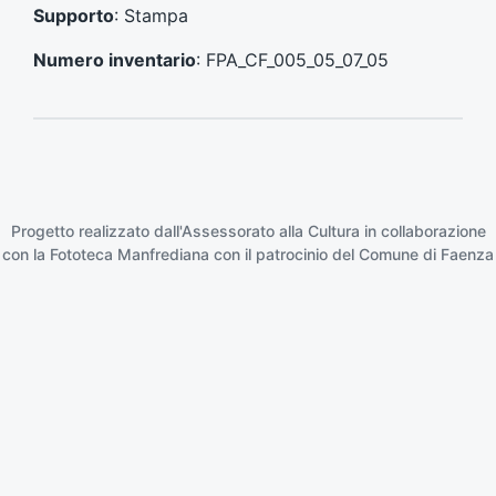
e
e
Supporto
: Stampa
n
s
t
s
Numero inventario
: FPA_CF_005_05_07_05
e
i
:
v
o
:
Progetto realizzato dall'Assessorato alla Cultura in collaborazione
con la
Fototeca Manfrediana
con il patrocinio del
Comune di Faenza