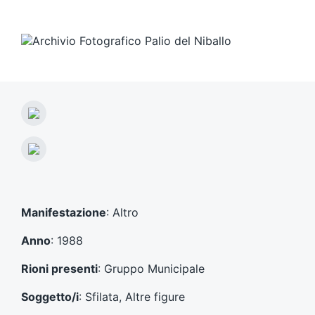
A
r
t
A
i
r
c
t
o
i
l
c
Manifestazione
: Altro
o
o
p
l
Anno
: 1988
r
o
e
s
Rioni presenti
: Gruppo Municipale
c
u
e
c
Soggetto/i
: Sfilata, Altre figure
d
c