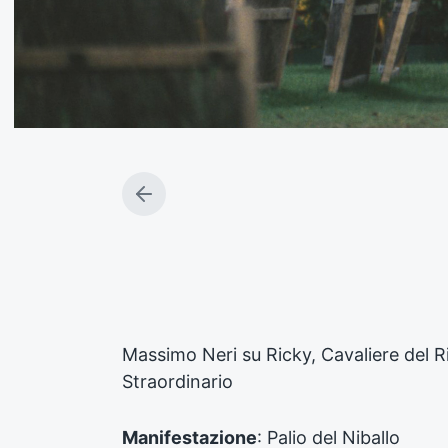
A
r
t
i
c
o
l
o
Massimo Neri su Ricky, Cavaliere del R
p
Straordinario
r
e
c
Manifestazione
: Palio del Niballo
e