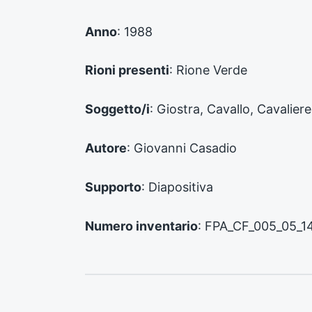
d
e
Anno
: 1988
n
t
e
Rioni presenti
: Rione Verde
:
Soggetto/i
: Giostra, Cavallo, Cavaliere
Autore
: Giovanni Casadio
Supporto
: Diapositiva
Numero inventario
: FPA_CF_005_05_1