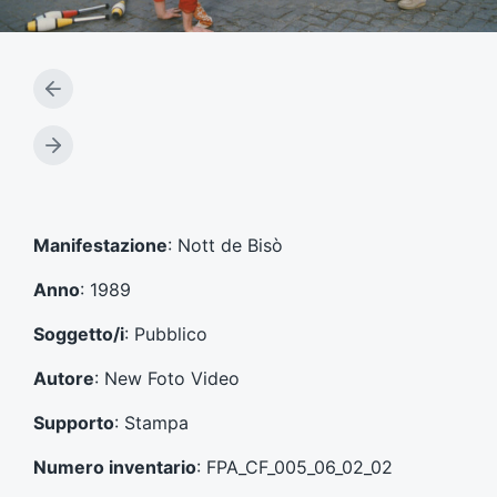
A
r
t
A
i
r
c
t
o
i
l
c
Manifestazione
: Nott de Bisò
o
o
p
l
Anno
: 1989
r
o
e
s
Soggetto/i
: Pubblico
c
u
e
c
Autore
: New Foto Video
d
c
e
e
Supporto
: Stampa
n
s
t
s
Numero inventario
: FPA_CF_005_06_02_02
e
i