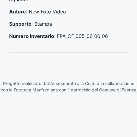
e
e
n
s
Autore
: New Foto Video
t
s
e
i
Supporto
: Stampa
:
v
o
Numero inventario
: FPA_CF_005_06_06_06
:
Progetto realizzato dall'Assessorato alla Cultura in collaborazione
con la
Fototeca Manfrediana
con il patrocinio del
Comune di Faenza