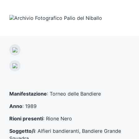
A
r
t
A
i
r
c
t
o
i
l
c
Manifestazione
: Torneo delle Bandiere
o
o
p
l
Anno
: 1989
r
o
e
s
Rioni presenti
: Rione Nero
c
u
e
c
Soggetto/i
: Alfieri bandieranti, Bandiere Grande
d
c
Squadra