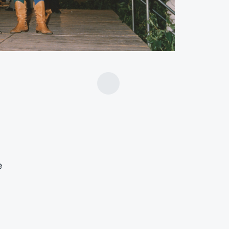
A
r
t
i
c
o
l
o
e
s
u
c
c
e
s