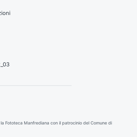
s
i
zioni
v
o
:
2_03
 la
Fototeca Manfrediana
con il patrocinio del
Comune di