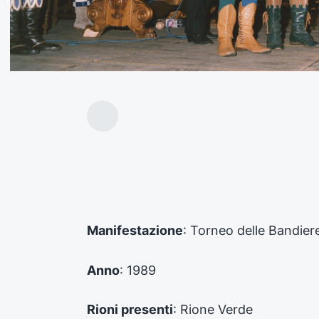
A
r
t
i
c
o
l
o
Manifestazione
: Torneo delle Bandier
p
r
e
Anno
: 1989
c
e
d
Rioni presenti
: Rione Verde