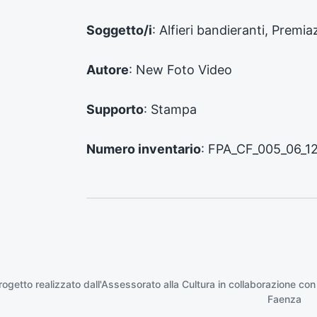
e
n
Soggetto/i
: Alfieri bandieranti, Premia
t
e
:
Autore
: New Foto Video
Supporto
: Stampa
Numero inventario
: FPA_CF_005_06_1
rogetto realizzato dall'Assessorato alla Cultura in collaborazione con
Faenza