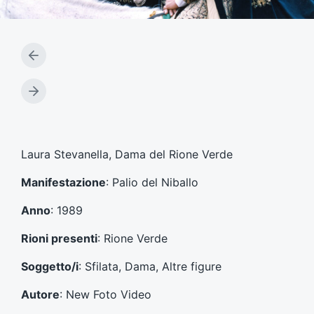
A
r
t
A
i
r
c
t
o
i
l
c
Laura Stevanella, Dama del Rione Verde
o
o
p
l
Manifestazione
: Palio del Niballo
r
o
e
s
Anno
: 1989
c
u
e
c
Rioni presenti
: Rione Verde
d
c
e
e
Soggetto/i
: Sfilata, Dama, Altre figure
n
s
t
s
Autore
: New Foto Video
e
i
: