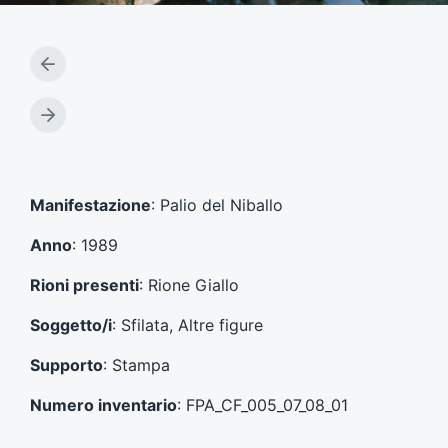
A
r
t
A
i
r
c
t
o
i
l
c
Manifestazione
: Palio del Niballo
o
o
p
l
Anno
: 1989
r
o
e
s
Rioni presenti
: Rione Giallo
c
u
e
c
Soggetto/i
: Sfilata, Altre figure
d
c
e
e
Supporto
: Stampa
n
s
t
s
Numero inventario
: FPA_CF_005_07_08_01
e
i
:
v