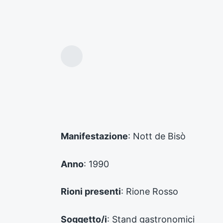
A
r
t
i
c
o
l
o
Manifestazione
: Nott de Bisò
p
r
e
Anno
: 1990
c
e
d
Rioni presenti
: Rione Rosso
e
n
Soggetto/i
: Stand gastronomici
t