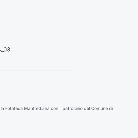
o
:
4_03
 la
Fototeca Manfrediana
con il patrocinio del
Comune di