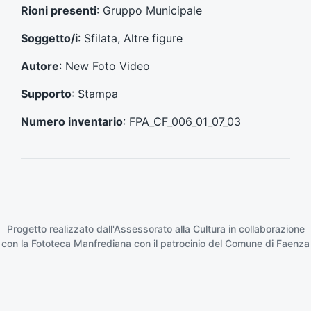
e
s
Rioni presenti
: Gruppo Municipale
c
u
e
c
Soggetto/i
: Sfilata, Altre figure
d
c
e
e
Autore
: New Foto Video
n
s
t
s
Supporto
: Stampa
e
i
:
v
Numero inventario
: FPA_CF_006_01_07_03
o
:
Progetto realizzato dall'Assessorato alla Cultura in collaborazione
con la
Fototeca Manfrediana
con il patrocinio del
Comune di Faenza