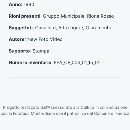
e
s
Anno
: 1990
c
u
e
c
Rioni presenti
: Gruppo Municipale, Rione Rosso
d
c
e
e
Soggetto/i
: Cavaliere, Altre figure, Giuramento
n
s
t
s
Autore
: New Foto Video
e
i
:
v
Supporto
: Stampa
o
:
Numero inventario
: FPA_CF_006_01_15_01
Progetto realizzato dall'Assessorato alla Cultura in collaborazione
con la
Fototeca Manfrediana
con il patrocinio del
Comune di Faenza