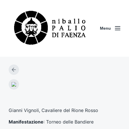
Menu
A
r
t
A
i
r
c
t
o
i
l
c
Gianni Vignoli, Cavaliere del Rione Rosso
o
o
p
l
Manifestazione
: Torneo delle Bandiere
r
o