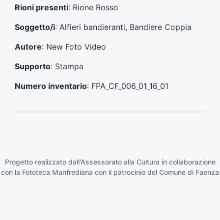
e
s
Rioni presenti
: Rione Rosso
c
u
e
c
Soggetto/i
: Alfieri bandieranti, Bandiere Coppia
d
c
e
e
Autore
: New Foto Video
n
s
t
s
Supporto
: Stampa
e
i
:
v
Numero inventario
: FPA_CF_006_01_16_01
o
:
Progetto realizzato dall'Assessorato alla Cultura in collaborazione
con la
Fototeca Manfrediana
con il patrocinio del
Comune di Faenza