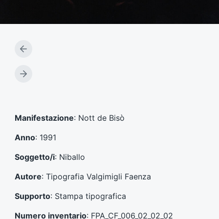
A
r
t
A
i
r
c
t
o
i
l
c
Manifestazione
: Nott de Bisò
o
o
p
l
Anno
: 1991
r
o
e
s
Soggetto/i
: Niballo
c
u
e
c
Autore
: Tipografia Valgimigli Faenza
d
c
e
e
Supporto
: Stampa tipografica
n
s
t
s
Numero inventario
: FPA_CF_006_02_02_02