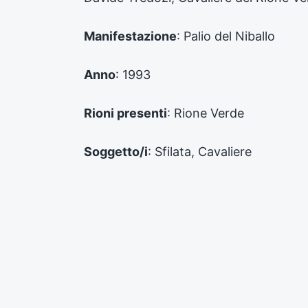
p
r
e
Manifestazione
: Palio del Niballo
c
e
d
Anno
: 1993
e
n
Rioni presenti
: Rione Verde
t
e
:
Soggetto/i
: Sfilata, Cavaliere
Autore
: New Foto Video
Supporto
: Stampa
Numero inventario
: FPA_CF_006_04_0