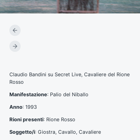
A
r
t
A
i
r
c
t
o
i
l
c
Claudio Bandini su Secret Live, Cavaliere del Rione
o
o
Rosso
p
l
r
o
Manifestazione
: Palio del Niballo
e
s
c
u
Anno
: 1993
e
c
d
c
Rioni presenti
: Rione Rosso
e
e
n
s
Soggetto/i
: Giostra, Cavallo, Cavaliere
t
s
e