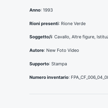
d
e
Anno
: 1993
n
t
e
Rioni presenti
: Rione Verde
:
Soggetto/i
: Cavallo, Altre figure, Istit
Autore
: New Foto Video
Supporto
: Stampa
Numero inventario
: FPA_CF_006_04_0