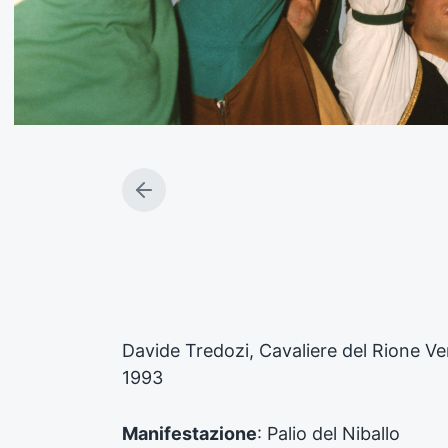
A
r
t
i
c
o
l
o
Davide Tredozi, Cavaliere del Rione Ver
p
1993
r
e
c
Manifestazione
: Palio del Niballo
e