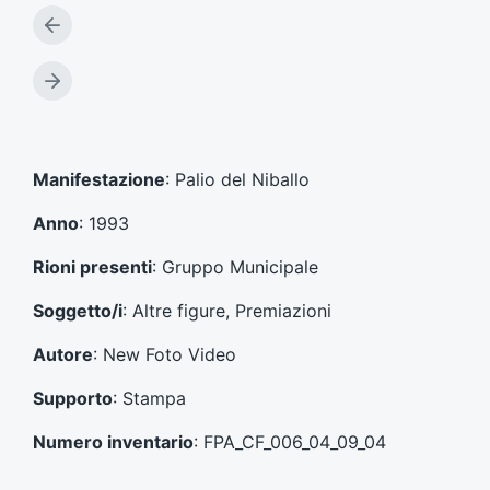
A
r
t
A
i
r
c
t
o
i
l
c
Manifestazione
: Palio del Niballo
o
o
p
l
Anno
: 1993
r
o
e
s
Rioni presenti
: Gruppo Municipale
c
u
e
c
Soggetto/i
: Altre figure, Premiazioni
d
c
e
e
Autore
: New Foto Video
n
s
t
s
Supporto
: Stampa
e
i
:
v
Numero inventario
: FPA_CF_006_04_09_04
o
: