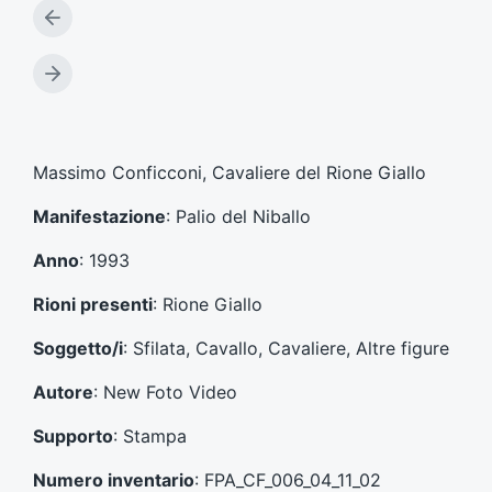
A
r
t
A
i
r
c
t
o
i
l
c
Massimo Conficconi, Cavaliere del Rione Giallo
o
o
p
l
Manifestazione
: Palio del Niballo
r
o
e
s
Anno
: 1993
c
u
e
c
Rioni presenti
: Rione Giallo
d
c
e
e
Soggetto/i
: Sfilata, Cavallo, Cavaliere, Altre figure
n
s
t
s
Autore
: New Foto Video
e
i
:
v
Supporto
: Stampa
o
:
Numero inventario
: FPA_CF_006_04_11_02