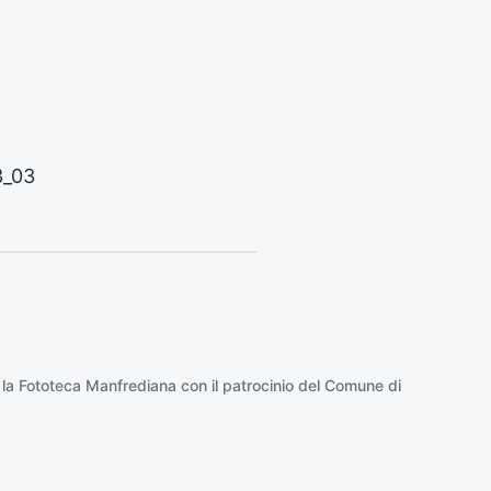
o
:
3_03
 la
Fototeca Manfrediana
con il patrocinio del
Comune di