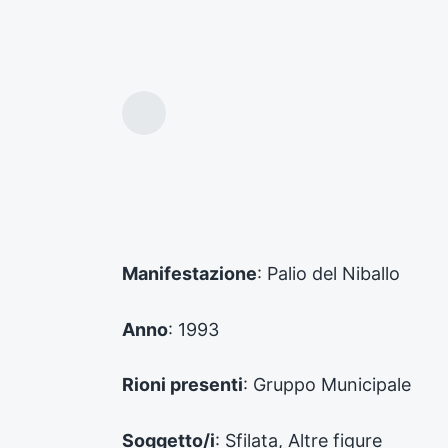
A
r
t
i
c
o
l
o
Manifestazione
: Palio del Niballo
p
r
e
Anno
: 1993
c
e
d
Rioni presenti
: Gruppo Municipale
e
n
Soggetto/i
: Sfilata, Altre figure
t